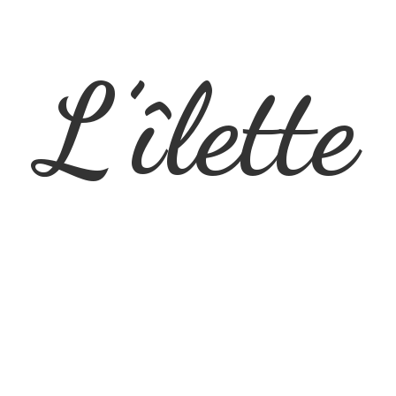
L’îlette