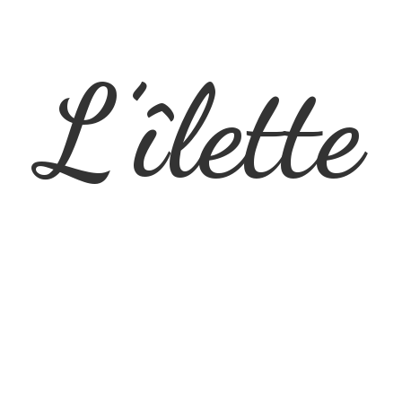
L’îlette