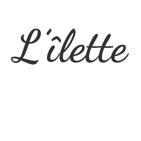
L’îlette