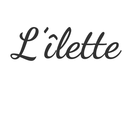
L’îlette