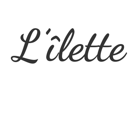
L’îlette