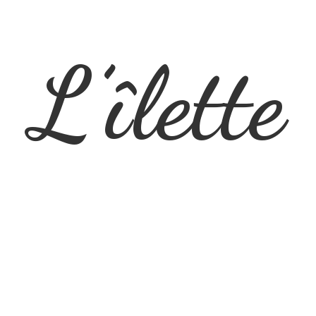
L’îlette