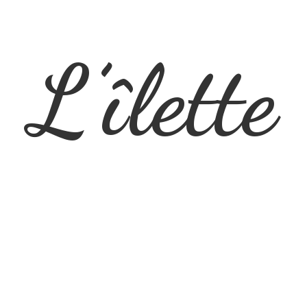
L’îlette