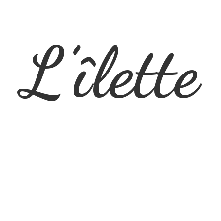
L’îlette